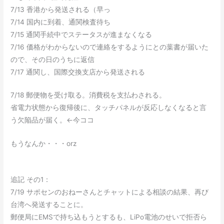
7/13 香港から発送される（早っ
7/14 国内に到着、通関検査待ち
7/15 通関手続中でステータスが進まなくなる
7/16 価格がわからないので連絡をするようにとの葉書が届いた
ので、その日のうちに返信
7/17 通関し、国際交換支店から発送される
7/18 郵便物を受け取る。消費税を支払わされる。
省電力状態から復帰後に、タッチパネルが反応しなくなると言
う欠陥品が届く。←今ココ
もうなんか・・・orz
追記 その1：
7/19 サポセンのおねーさんとチャットによる相談の結果、再び
台湾へ発送することに。
郵便局にEMSで持ち込もうとするも、LiPo電池のせいで拒否ら