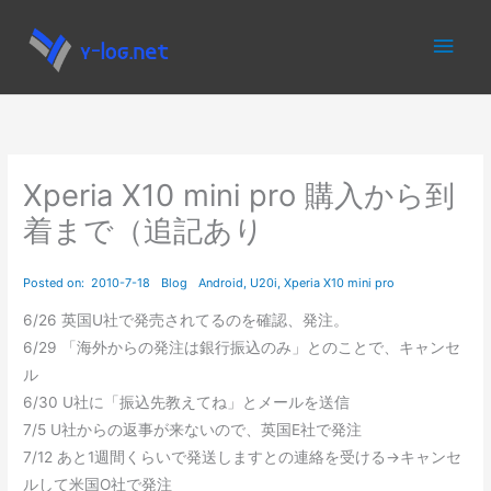
内
メ
容
を
イ
ス
キ
ン
ッ
プ
メ
Xperia X10 mini pro 購入から到
着まで（追記あり
ニ
ュ
ー
6/26 英国U社で発売されてるのを確認、発注。
6/29 「海外からの発注は銀行振込のみ」とのことで、キャンセ
ル
6/30 U社に「振込先教えてね」とメールを送信
7/5 U社からの返事が来ないので、英国E社で発注
7/12 あと1週間くらいで発送しますとの連絡を受ける→キャンセ
ルして米国O社で発注