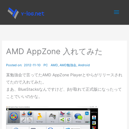
内
メ
容
を
イ
ス
キ
ン
ッ
プ
メ
AMD AppZone 入れてみた
ニ
ュ
某勉強会で言ってたAMD AppZone Playerとやらがリリースされ
てたので入れてみた。
ー
まあ、BlueStacksなんですけど、βが取れて正式版になったって
ことでいいのかな。