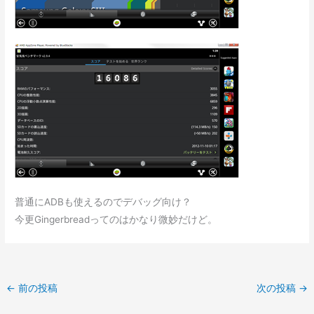
普通にADBも使えるのでデバッグ向け？
今更Gingerbreadってのはかなり微妙だけど。
←
前の投稿
次の投稿
→