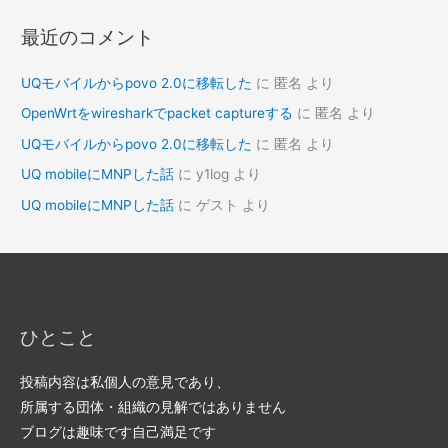
最近のコメント
UQモバイルからpovo 2.0に移転した
に
匿名
より
OpenWrtをwiresharkでpacket captureする
に
匿名
より
UQモバイルからpovo 2.0に移転した
に
匿名
より
UQ mobileにMNPした話
に
y1log
より
UQ mobileにMNPした話
に
ゲスト
より
ひとこと
投稿内容は私個人の意見であり、
所属する団体・組織の見解ではありません
ブログは趣味です自己満足です