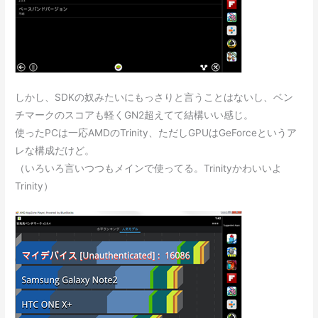
しかし、SDKの奴みたいにもっさりと言うことはないし、ベン
チマークのスコアも軽くGN2超えてて結構いい感じ。
使ったPCは一応AMDのTrinity、ただしGPUはGeForceというア
レな構成だけど。
（いろいろ言いつつもメインで使ってる。Trinityかわいいよ
Trinity）