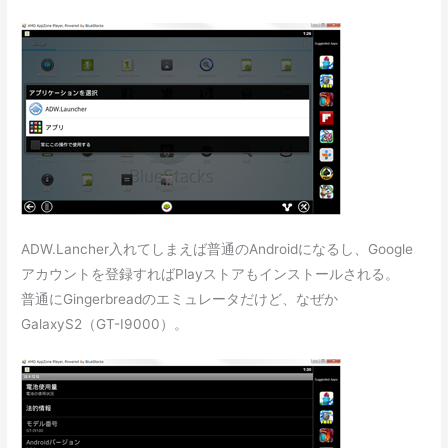
ADW.Lancher入れてしまえば普通のAndroidになるし、Google
アカウントを登録すればPlayストアもインストールされる。
普通にGingerbreadのエミュレータだけど、なぜか
GalaxyS2（GT-I9000）。