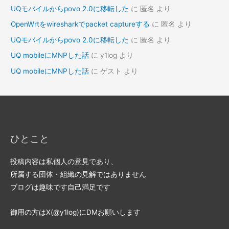
UQモバイルからpovo 2.0に移転した
に
匿名
より
OpenWrtをwiresharkでpacket captureする
に
匿名
より
UQモバイルからpovo 2.0に移転した
に
匿名
より
UQ mobileにMNPした話
に
y1log
より
UQ mobileにMNPした話
に
ゲスト
より
ひとこと
投稿内容は私個人の意見であり、
所属する団体・組織の見解ではありません
ブログは趣味です自己満足です
御用の方はX(@y1log)にDMお願いします