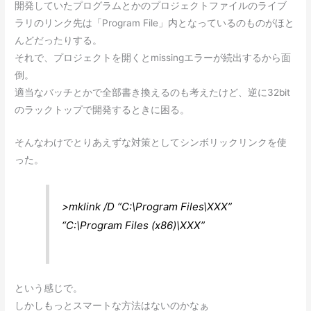
開発していたプログラムとかのプロジェクトファイルのライブ
ラリのリンク先は「Program File」内となっているのものがほと
んどだったりする。
それで、プロジェクトを開くとmissingエラーが続出するから面
倒。
適当なバッチとかで全部書き換えるのも考えたけど、逆に32bit
のラックトップで開発するときに困る。
そんなわけでとりあえずな対策としてシンボリックリンクを使
った。
>mklink /D “C:\Program Files\XXX”
“C:\Program Files (x86)\XXX”
という感じで。
しかしもっとスマートな方法はないのかなぁ