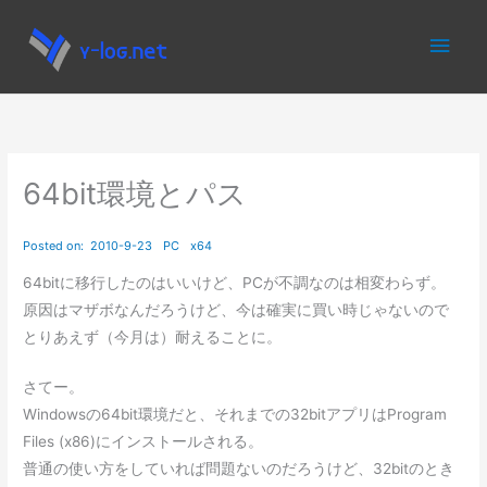
内
メ
容
を
イ
ス
キ
ン
ッ
プ
メ
64bit環境とパス
ニ
ュ
64bitに移行したのはいいけど、PCが不調なのは相変わらず。
原因はマザボなんだろうけど、今は確実に買い時じゃないので
ー
とりあえず（今月は）耐えることに。
さてー。
Windowsの64bit環境だと、それまでの32bitアプリはProgram
Files (x86)にインストールされる。
普通の使い方をしていれば問題ないのだろうけど、32bitのとき