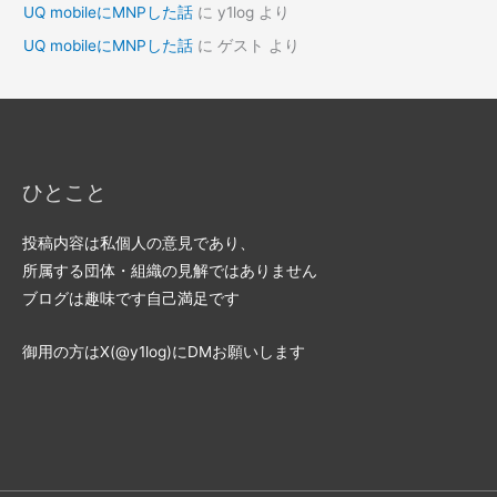
UQ mobileにMNPした話
に
y1log
より
UQ mobileにMNPした話
に
ゲスト
より
ひとこと
投稿内容は私個人の意見であり、
所属する団体・組織の見解ではありません
ブログは趣味です自己満足です
御用の方はX(@y1log)にDMお願いします