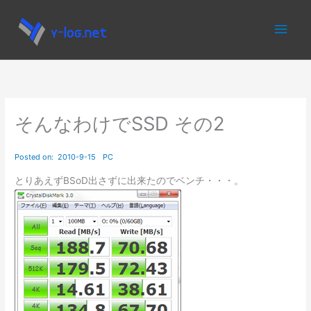
内
メ
容
を
イ
ス
キ
ン
ッ
プ
メ
そんなわけでSSD その2
ニ
ュ
とりあえずBSoD出さずに出来たのでベンチ・・・。
ー