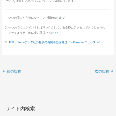
そんなわけで本年もよろしくお願いします。
いつの間にか別物になっていた旧Hotmail
↩
一つのIDでログインすればリンクされている全IDにアクセスできてしまうの
でセキュリティ的に凄い駄目だった
↩
JR東、Suicaデータ社外提供の再開を当面見送り – ITmedia ニュース
↩
←
前の投稿
次の投稿
→
サイト内検索