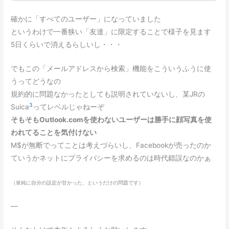
確かに「すべてのユーザー」になっていました
というわけで一番狭い「友達」に限定することで様子を見ます
5日くらいで消えるらしいし・・・
でもこの「メールアドレスから検索」機能をこういうふうに使
うってどうなの
規約的に問題なかったとしても説明されていないし、某JRの
3
Suica
ってレベルじゃねーぞ
そもそもOutlook.comを使わないユーザーは勝手に顔写真を使
われてることを気付けない
M$が無断でってことは考えづらいし、Facebookが売ったのか
ていうかネットにプライバシーを求めるのは時代錯誤なのかぁ
（単純に自分の設定が甘かった、というだけの問題です）
—