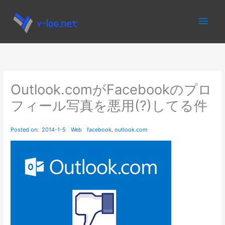
内
メ
容
を
イ
ス
キ
ン
ッ
プ
メ
Outlook.comがFacebookのプロ
フィール写真を悪用(?)してる件
ニ
ュ
ー