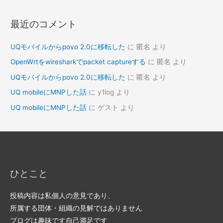
最近のコメント
UQモバイルからpovo 2.0に移転した
に
匿名
より
OpenWrtをwiresharkでpacket captureする
に
匿名
より
UQモバイルからpovo 2.0に移転した
に
匿名
より
UQ mobileにMNPした話
に
y1log
より
UQ mobileにMNPした話
に
ゲスト
より
ひとこと
投稿内容は私個人の意見であり、
所属する団体・組織の見解ではありません
ブログは趣味です自己満足です