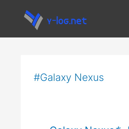
内
容
を
ス
キ
ッ
プ
Galaxy Nexus