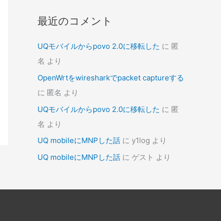
最近のコメント
UQモバイルからpovo 2.0に移転した
に
匿
名
より
OpenWrtをwiresharkでpacket captureする
に
匿名
より
UQモバイルからpovo 2.0に移転した
に
匿
名
より
UQ mobileにMNPした話
に
y1log
より
UQ mobileにMNPした話
に
ゲスト
より