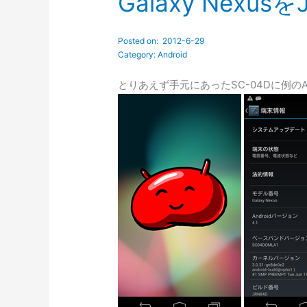
Galaxy Nexusを
とりあえず手元にあったSC-04Dに例のAndroi