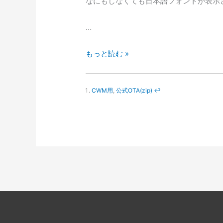
なにもしなくても日本語フォントが表示
…
Galaxy
もっと読む »
Nexus
を
CWM用
,
公式OTA(zip)
↩
JellyBean
化
し
た