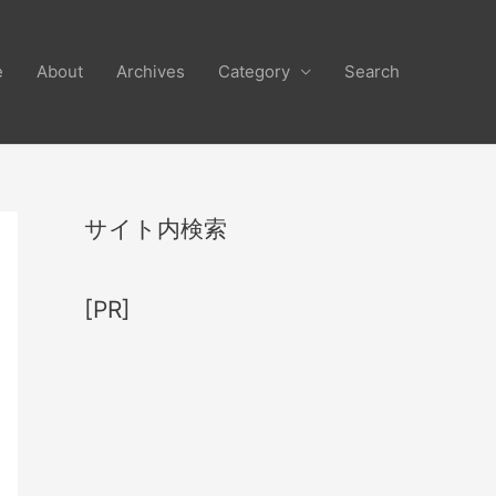
e
About
Archives
Category
Search
サイト内検索
[PR]