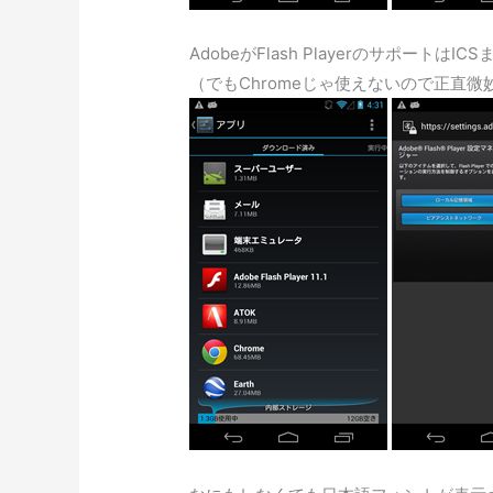
AdobeがFlash Playerのサポート
（でもChromeじゃ使えないので正直微