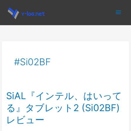
内
メ
容
を
イ
ス
キ
ン
ッ
プ
メ
Si02BF
ニ
ュ
ー
SiAL『インテル、はいって
る』タブレット2 (Si02BF)
レビュー