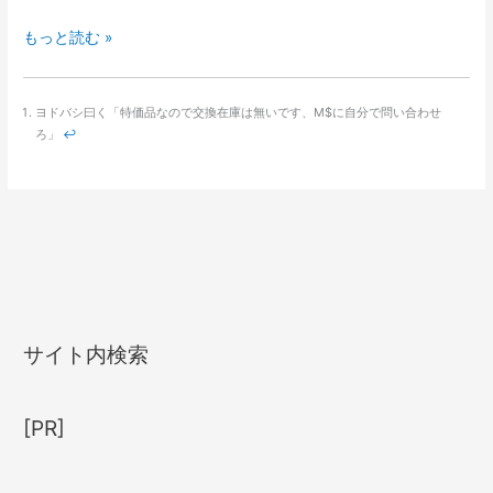
SiAL『イ
もっと読む »
ン
テ
ヨドバシ曰く「特価品なので交換在庫は無いです、M$に自分で問い合わせ
ル、
ろ」
↩
は
い
っ
て
る』
タ
ブ
レ
サイト内検索
ッ
ト
2
[PR]
(Si02BF)
レ