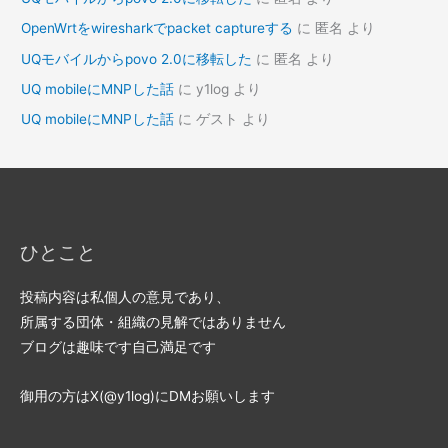
OpenWrtをwiresharkでpacket captureする
に
匿名
より
UQモバイルからpovo 2.0に移転した
に
匿名
より
UQ mobileにMNPした話
に
y1log
より
UQ mobileにMNPした話
に
ゲスト
より
ひとこと
投稿内容は私個人の意見であり、
所属する団体・組織の見解ではありません
ブログは趣味です自己満足です
御用の方はX(@y1log)にDMお願いします