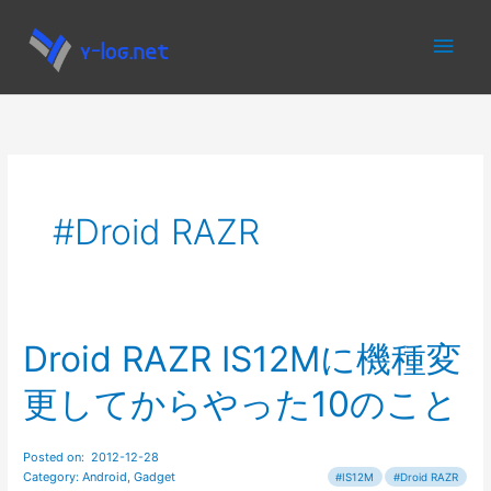
内
メ
容
を
イ
ス
キ
ン
ッ
プ
メ
Droid RAZR
ニ
ュ
ー
Droid RAZR IS12Mに機種変
更してからやった10のこと