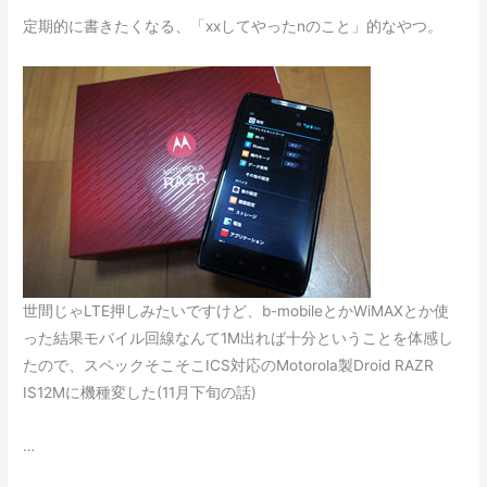
定期的に書きたくなる、「xxしてやったnのこと」的なやつ。
世間じゃLTE押しみたいですけど、b-mobileとかWiMAXとか使
った結果モバイル回線なんて1M出れば十分ということを体感し
たので、スペックそこそこICS対応のMotorola製Droid RAZR
IS12Mに機種変した(11月下旬の話)
…