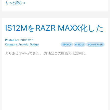
Droid
もっと読む »
RAZR
IS12M
に
IS12MをRAZR MAXX化した
機
種
変
更
し
とりあえずやってみた。 方法はこの動画とほぼ同じ。
て
か
ら
や
っ
た
10
の
こ