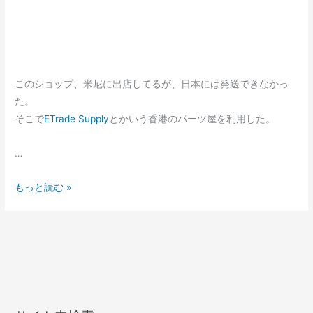
と
このショップ、米尼に出店してるが、日本には発送できなかっ
た。
そこで
ETrade Supply
とかいう香港のパーツ屋を利用した。
…
IS12M
もっと読む »
を
RAZR
MAXX
化
し
た