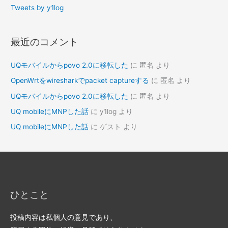
Tweets by y1log
最近のコメント
UQモバイルからpovo 2.0に移転した
に
匿名
より
OpenWrtをwiresharkでpacket captureする
に
匿名
より
UQモバイルからpovo 2.0に移転した
に
匿名
より
UQ mobileにMNPした話
に
y1log
より
UQ mobileにMNPした話
に
ゲスト
より
ひとこと
投稿内容は私個人の意見であり、